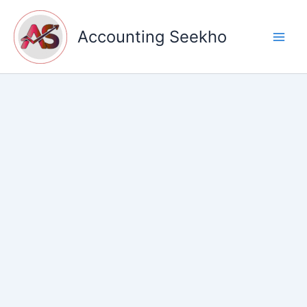
Skip
to
Accounting Seekho
content