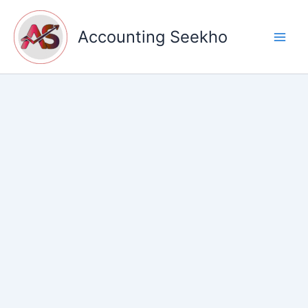
Skip
to
Accounting Seekho
content