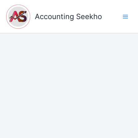
Skip
to
Accounting Seekho
content