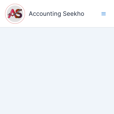
Skip
to
Accounting Seekho
content