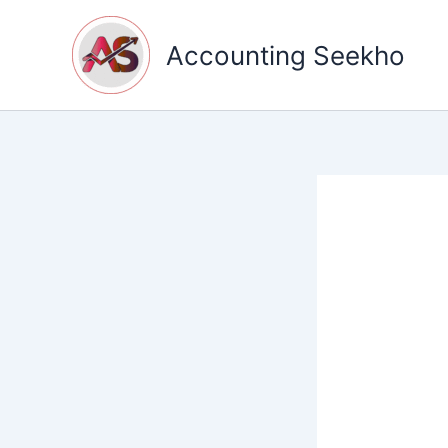
Skip
to
Accounting Seekho
content