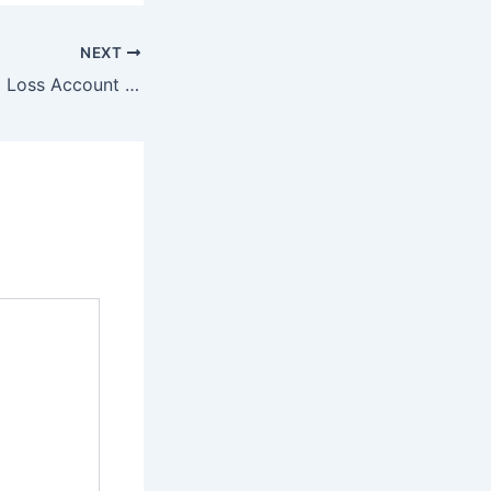
NEXT
What Is Profit and Loss Account In Hindi ? लाभ-हानि खाता ?