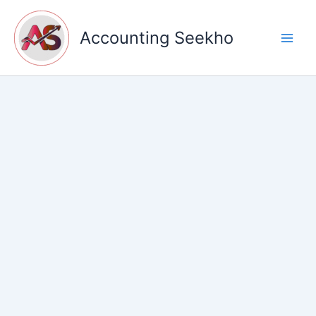
Skip
to
Accounting Seekho
content