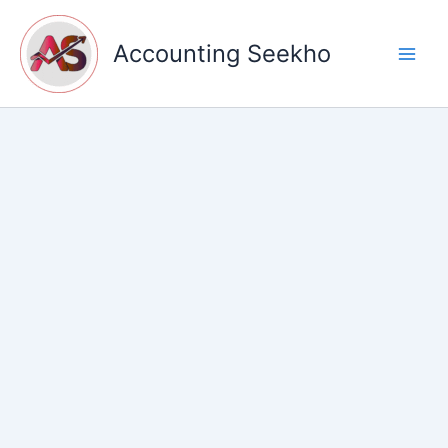
Skip
to
Accounting Seekho
content