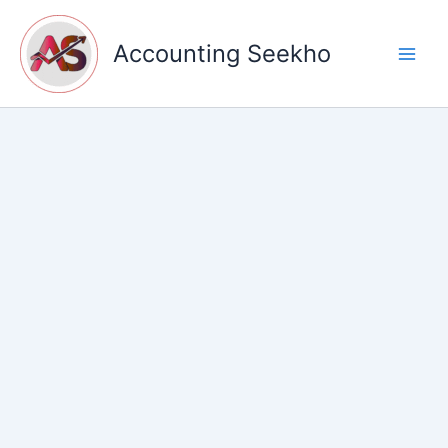
Skip
to
Accounting Seekho
content