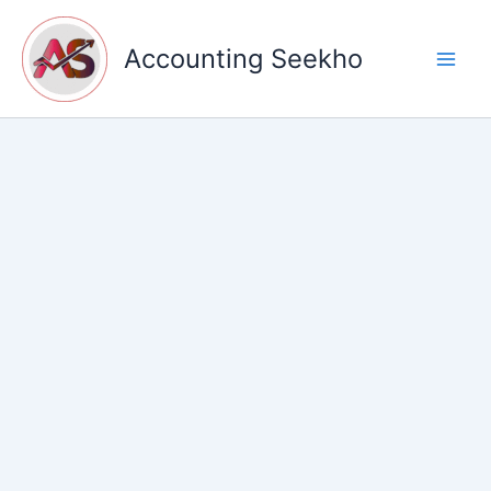
Skip
to
Accounting Seekho
content