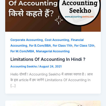
,
,
Corporate Accounting
Cost Accounting
Financial
,
,
,
,
Accounting
For B.Com/BBA
For Class 11th
For Class 12th
,
For M.Com/MBA
Managerial Accounting
Limitations Of Accounting In Hindi ?
Accounting Seekho
/
August 24, 2021
Hello दोस्तों ! Accounting Seekho में आपका स्वागत है। आज
के इस article में हम जानेंगे Limitations Of Accounting In
[…]