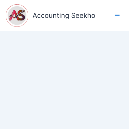
Skip
to
Accounting Seekho
content