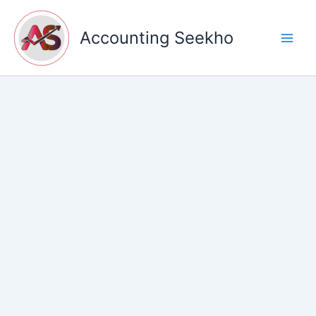
Skip
to
Accounting Seekho
content