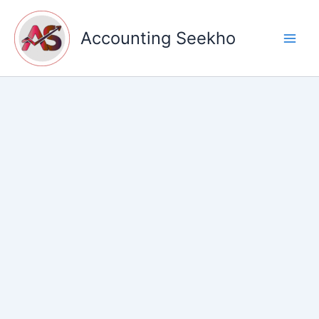
Skip
to
Accounting Seekho
content