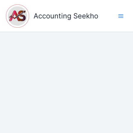
Skip
to
Accounting Seekho
content