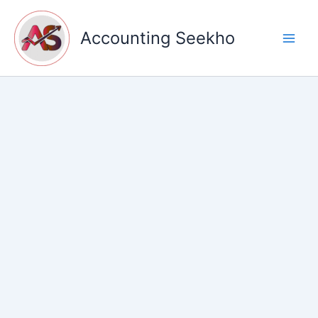
Skip
to
Accounting Seekho
content