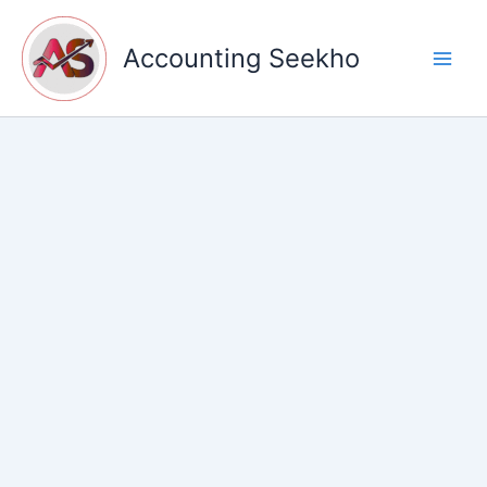
Skip
to
Accounting Seekho
content