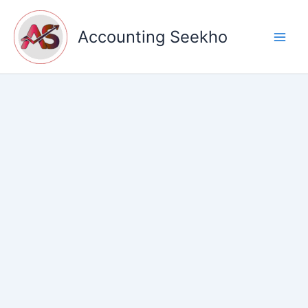
Skip
to
Accounting Seekho
content