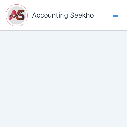
Skip
to
Accounting Seekho
content