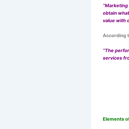
“Marketing 
obtain wha
value with o
According 
“The perfor
services f
Elements of