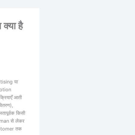
्या है
tising या
motion
क्रियाएँ आती
वितरण),
तापूर्वक किसी
s man से लेकर
customer तक