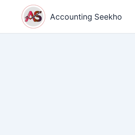
Skip
to
Accounting Seekho
content