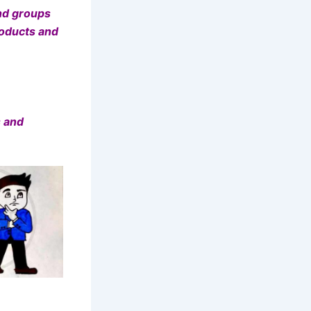
and groups
roducts and
s and