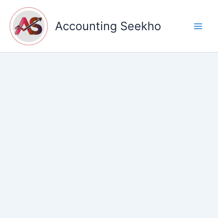
Skip
to
Accounting Seekho
content