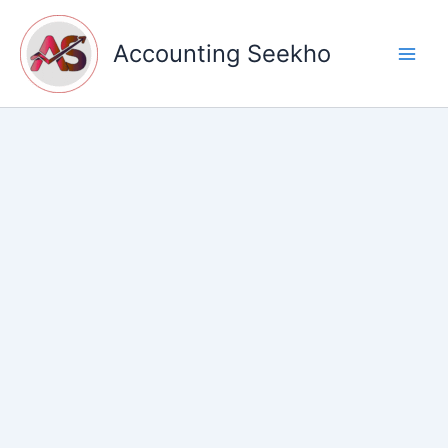
Skip
to
Accounting Seekho
content