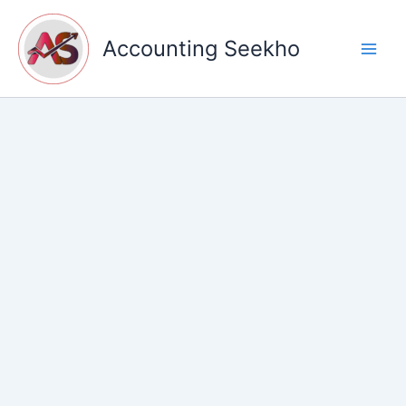
Skip
to
Accounting Seekho
content