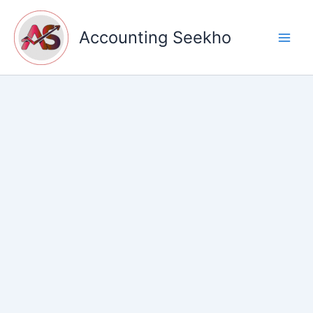
Skip
to
Accounting Seekho
content