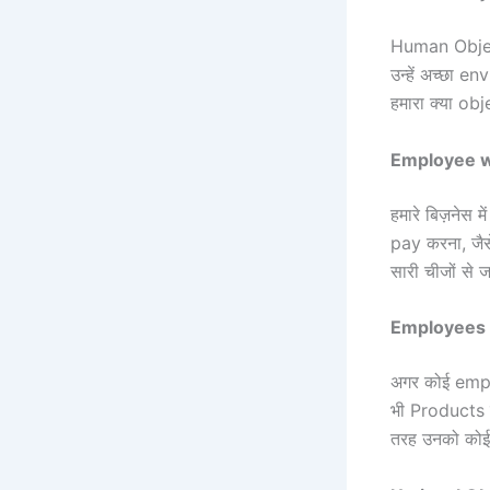
Human Objecti
उन्हें अच्छा 
हमारा क्या obje
Employee w
हमारे बिज़नेस म
pay करना, जैस
सारी चीजों से ज
Employees S
अगर कोई emplo
भी Products के 
तरह उनको कोई m