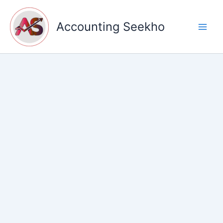
Skip
to
Accounting Seekho
content