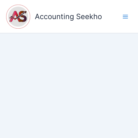
Skip
to
Accounting Seekho
content