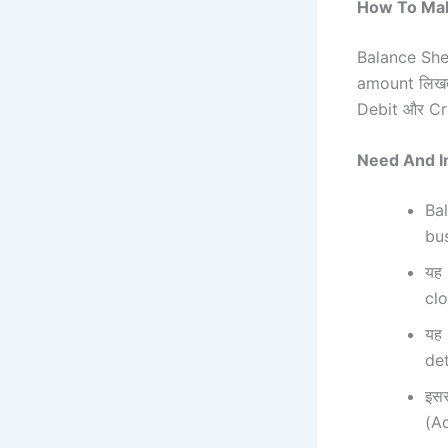
How To Make 
Balance Sheet
amount लिखते
Debit और Credi
Need And Imp
Ba
bus
यह 
clo
यह 
det
इसस
(Ad