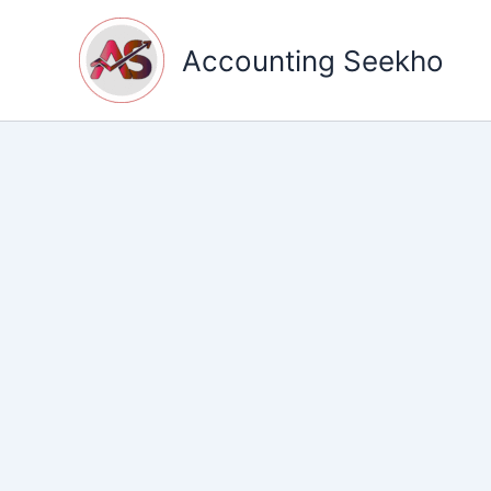
Skip
to
Accounting Seekho
content