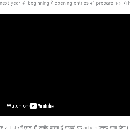
next year की beginning में opening entries को prepare करने में 
 इस article में इतना ही,उम्मीद करता हूँ आपको यह article पसन्द आया हो