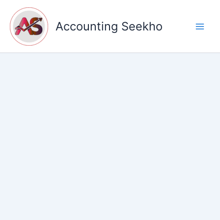
Skip
to
Accounting Seekho
content