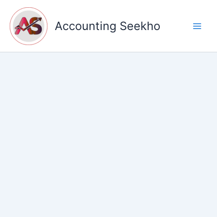
Skip
to
Accounting Seekho
content