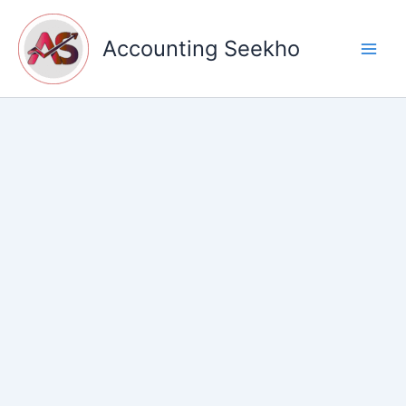
Skip
to
Accounting Seekho
content